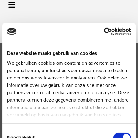
Deze website maakt gebruik van cookies
We gebruiken cookies om content en advertenties te
personaliseren, om functies voor social media te bieden
en om ons websiteverkeer te analyseren. Ook delen we
informatie over uw gebruik van onze site met onze
Contact formulier
partners voor social media, adverteren en analyse. Deze
partners kunnen deze gegevens combineren met andere
Als je me iets wilt vragen of zeggen, stuur dan
informatie die u aan ze heeft verstrekt of die ze hebben
een e-mail. Ik antwoord normaal gesproken
verzameld op basis van uw gebruik van hun services.
binnen 1 tot enkele dagen. Als je na die tijd nog
geen antwoord hebt gehad, kijk dan in je
spambox of het daar terecht is gekomen.
Toestemmingsselectie
Noodzakelijk