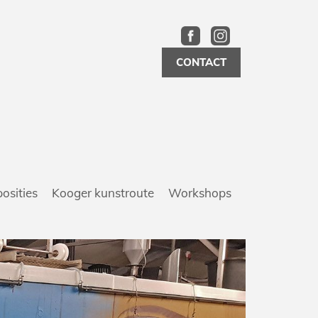
CONTACT
osities
Kooger kunstroute
Workshops